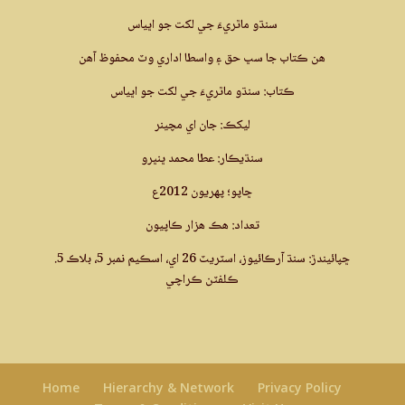
سنڌو ماٿريءَ جي لکت جو اڀياس
ھن ڪتاب جا سڀ حق ۽ واسطا اداري وٽ محفوظ آھن
ڪتاب: سنڌو ماٿريءَ جي لکت جو اڀياس
ليکڪ: جان اي مچينر
سنڌيڪار: عطا محمد ڀنڀرو
ڇاپو؛ پھريون 2012ع
تعداد: ھڪ ھزار ڪاپيون
ڇپائيندڙ: سنڌ آرڪائيوز، اسٽريٽ 26 اي، اسڪيم نمبر 5، بلاڪ 5.
ڪلفٽن ڪراچي
Home
Hierarchy & Network
Privacy Policy