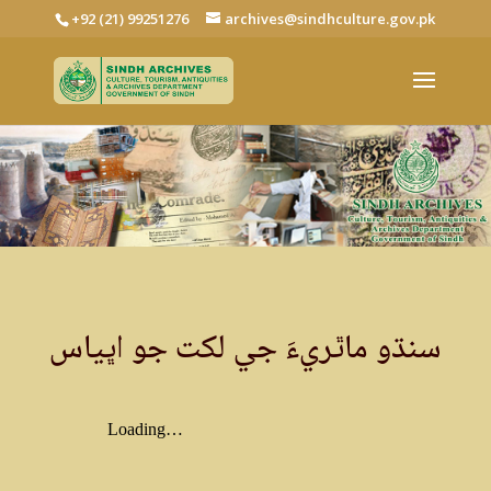
+92 (21) 99251276
archives@sindhculture.gov.pk
سنڌو ماٿريءَ جي لکت جو اڀياس